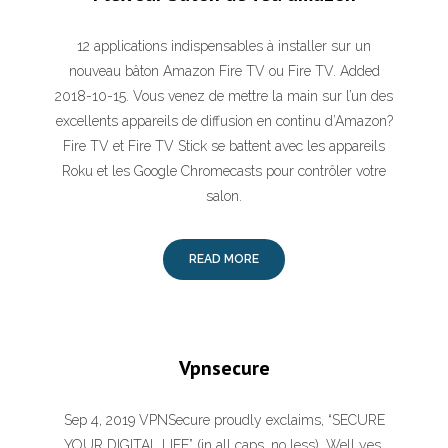
12 applications indispensables à installer sur un
nouveau bâton Amazon Fire TV ou Fire TV. Added
2018-10-15. Vous venez de mettre la main sur l’un des
excellents appareils de diffusion en continu d’Amazon?
Fire TV et Fire TV Stick se battent avec les appareils
Roku et les Google Chromecasts pour contrôler votre
salon.
READ MORE
Vpnsecure
Sep 4, 2019 VPNSecure proudly exclaims, “SECURE
YOUR DIGITAL LIFE” (in all caps, no less). Well yes,