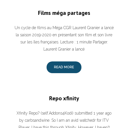
Films méga partages
Un cycle de films au Méga CGR Laurent Granier a lancé
la saison 2019-2020 en présentant son film et son livre
sur les îles françaises. Lecture : 1 minute Partager.
Laurent Granier a lancé
READ MORE
Repo xfinity
Xfinity Repo? (self.Addons4Kodi) submitted 1 year ago
by carbsandwine. So I am an avid watchedr for ITV
Player. I have this through Xfinity. However, I haven't